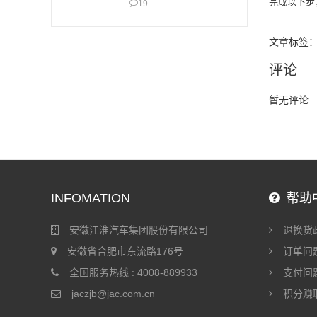
完成以下️
19
文章标签
评论
暂无评论
INFOMATION
帮助
安徽江淮汽车集团股份有限公司
退换货
安徽省合肥市东流路176号
订单问
全国服务热线 : 4008-889933
支付问
jaczjb@jac.com.cn
积分赚