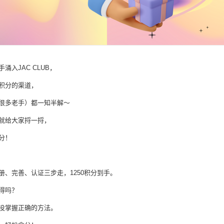
涌入JAC CLUB，
积分的渠道，
很多老手）都一知半解～
就给大家捋一捋，
分！
册、完善、认证三步走，1250积分到手。
得吗？
没掌握正确的方法。