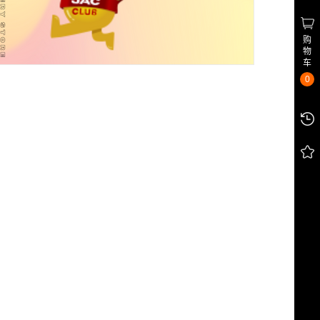
购
物
车
0