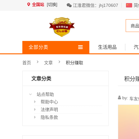
全国站
[切换]
江淮君微信：jhj170607
简
商
全部分类
生活用品
汽
首页
文章
积分赚取
文章分类
积分
站点帮助
by:
车友
帮助中心
法律声明
隐私条款